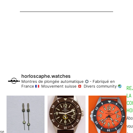
horloscaphe.watches
Montres de plongée automatique
- Fabriqué en
France
Mouvement suisse
Divers community
RE
LA
CO
HO
Abo
vou
ise