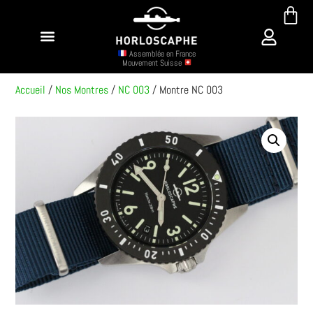
Assemblée en France
Mouvement Suisse
Accueil
/
Nos Montres
/
NC 003
/ Montre NC 003